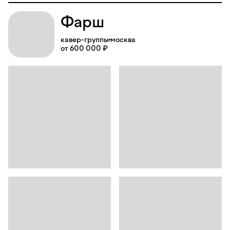
Фарш
кавер-группы
москва
от 600 000 ₽