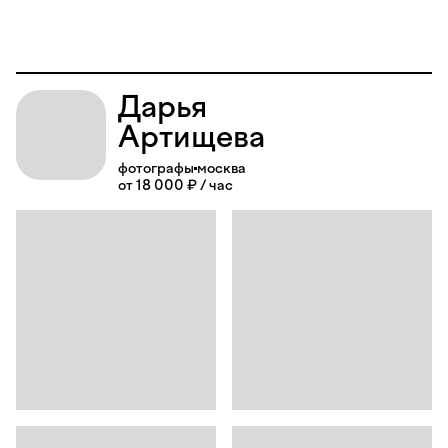
Дарья
Артищева
фотографы
москва
от 18 000 ₽ / час