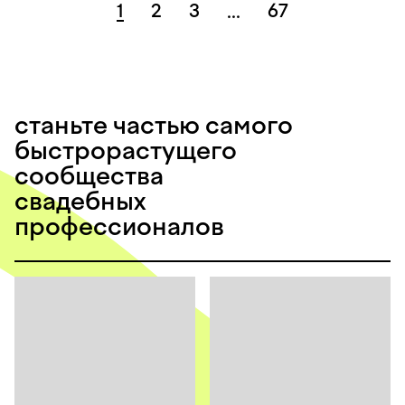
1
2
3
67
...
станьте частью самого
быстрорастущего
сообщества
свадебных
профессионалов