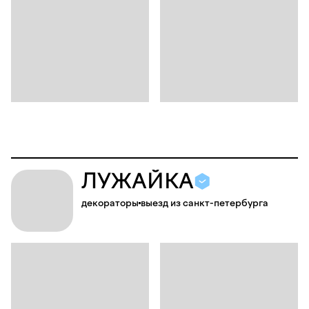
Л
У
Ж
А
Й
К
А
декораторы
выезд из санкт-петербурга