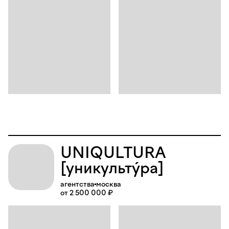
UNIQULTURA
[уникультýра]
агентства
москва
от 2 500 000 ₽