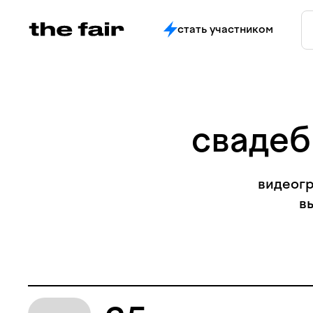
стать участником
свадеб
видеогр
в