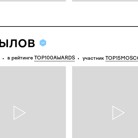
ылов
в рейтинге 
TOP100AWARDS
участник
TOP15MOS