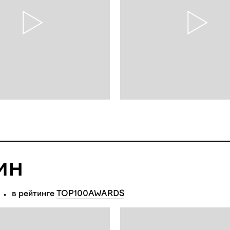
ин
в рейтинге 
TOP100AWARDS