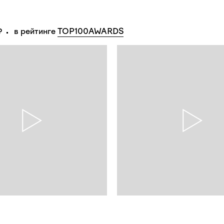
в рейтинге 
TOP100AWARDS
₽