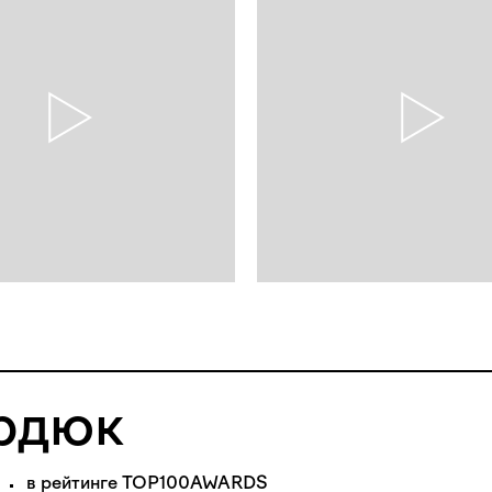
рдюк
в рейтинге 
TOP100AWARDS