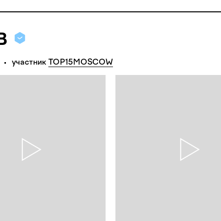
в
участник
TOP15MOSCOW