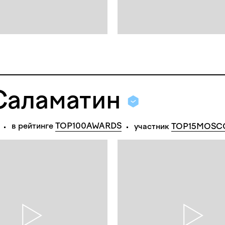
Саламатин
в рейтинге 
TOP100AWARDS
участник
TOP15MOS