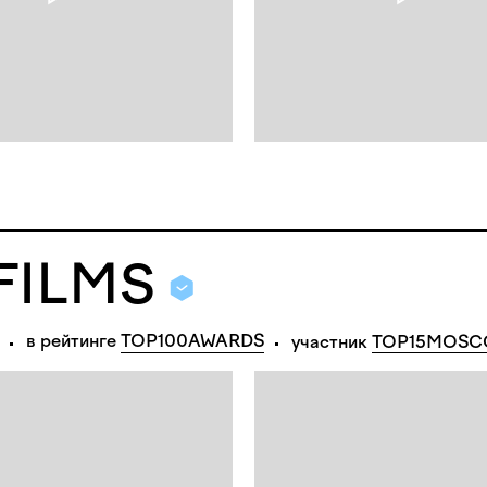
FILMS
в рейтинге 
TOP100AWARDS
участник
TOP15MOS