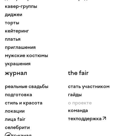
кавер-группы
диджеи
торты
кейтеринг
платья
приглашения
мужские костюмы
украшения
журнал
the fair
реальные свадьбы
стать участником
подготовка
гайды
стиль и красота
о проекте
команда
локации
техподдержка
лица fair
селебрити
тг-канал