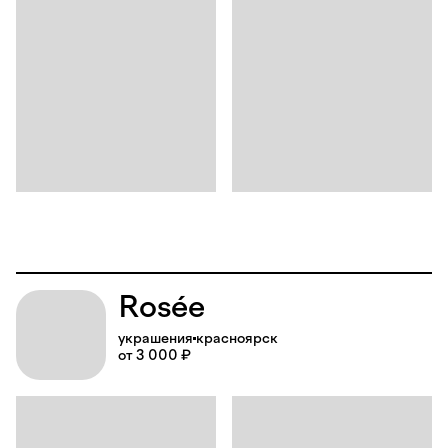
R
o
s
é
e
украшения
красноярск
от 3 000 ₽