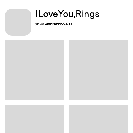
I
Love
You,
Rings
украшения
москва