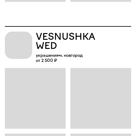
VESNUSHKA
WED
украшения
н. новгород
от 2 500 ₽