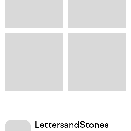
Letters
and
Stones