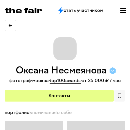
стать участником
Оксана
Несмеянова
фотограф
москва
top100awards
от 25 000 ₽
/ час
Контакты
портфолио
упоминания
о себе