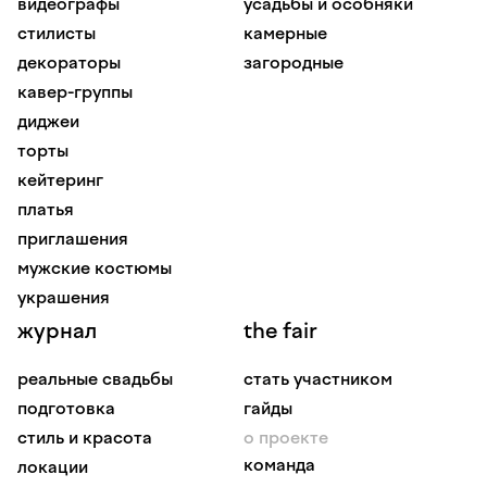
видеографы
усадьбы и особняки
стилисты
камерные
декораторы
загородные
кавер-группы
диджеи
торты
кейтеринг
платья
приглашения
мужские костюмы
украшения
журнал
the fair
реальные свадьбы
стать участником
подготовка
гайды
стиль и красота
о проекте
команда
локации