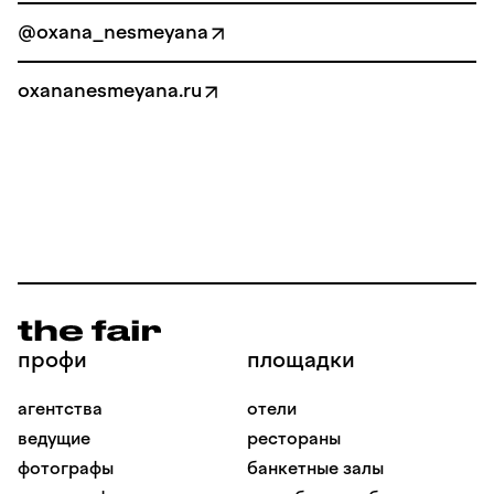
@oxana_nesmeyana
oxananesmeyana.ru
профи
площадки
агентства
отели
ведущие
рестораны
фотографы
банкетные залы