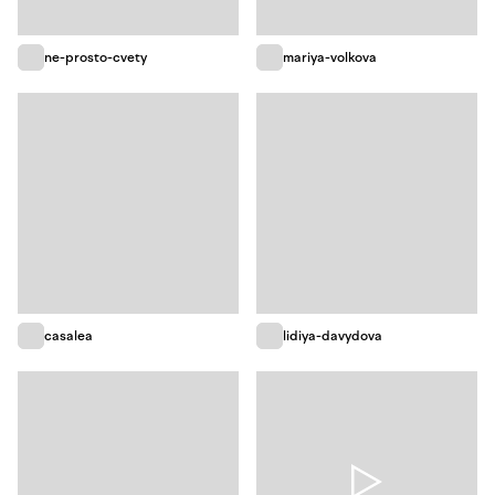
ne-prosto-cvety
mariya-volkova
casalea
lidiya-davydova