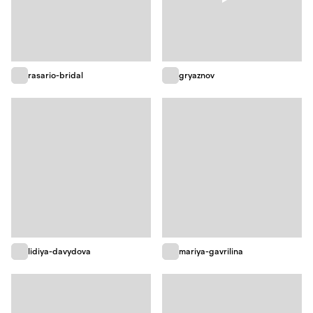
rasario-bridal
gryaznov
lidiya-davydova
mariya-gavrilina