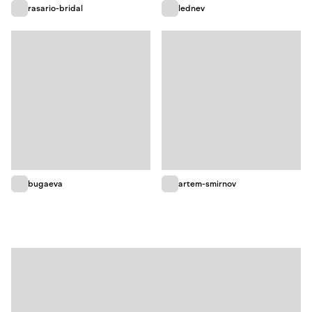
rasario-bridal
lednev
bugaeva
artem-smirnov