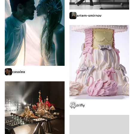
artem-smirnov
casalea
trifly