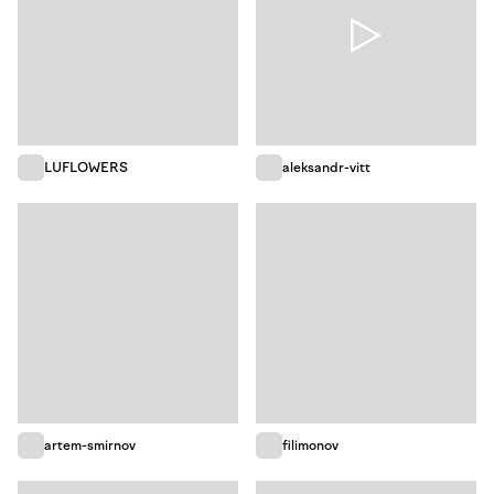
LUFLOWERS
aleksandr-vitt
artem-smirnov
filimonov