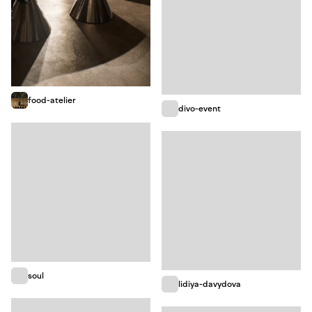
food-atelier
divo-event
soul
lidiya-davydova