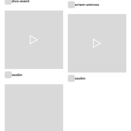
divo-event
artem-smirnov
osokin
osokin