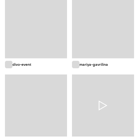
divo-event
mariya-gavrilina