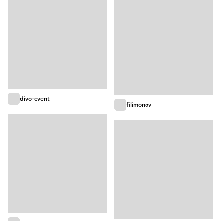
divo-event
filimonov