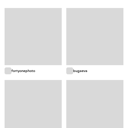
fortyonephoto
bugaeva