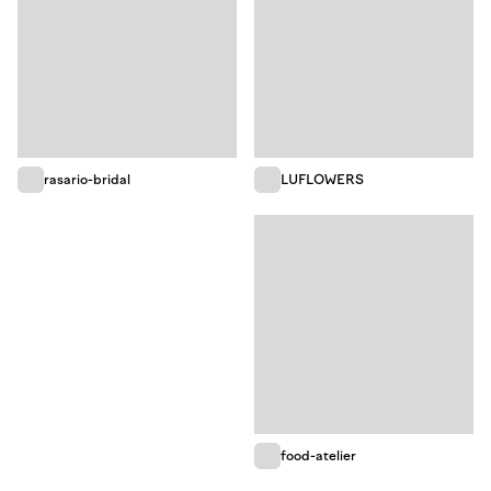
rasario-bridal
LUFLOWERS
food-atelier