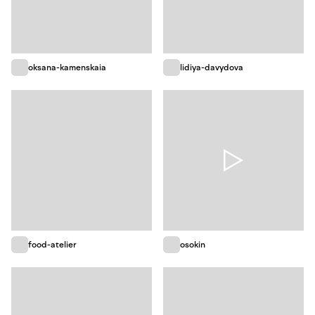
oksana-kamenskaia
lidiya-davydova
food-atelier
osokin