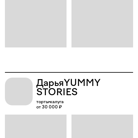
Дарья
YUMMY
STORIES
торты
калуга
от 30 000 ₽