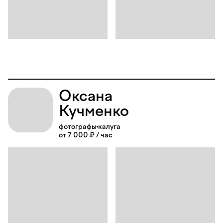
Оксана
Кучменко
фотографы
калуга
от 7 000 ₽ / час