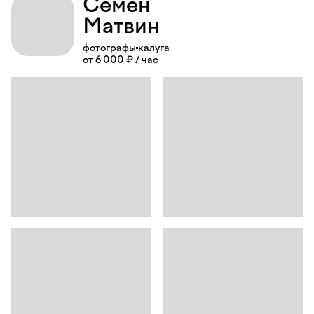
Семен
Матвин
фотографы
калуга
от 6 000 ₽ / час