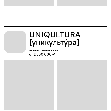
UNIQULTURA
[уникультýра]
агентства
москва
от 2 500 000 ₽