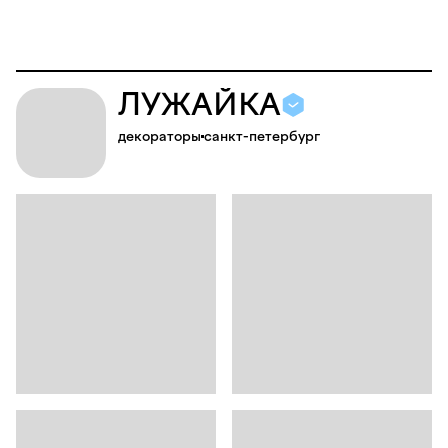
Л
У
Ж
А
Й
К
А
декораторы
санкт-петербург