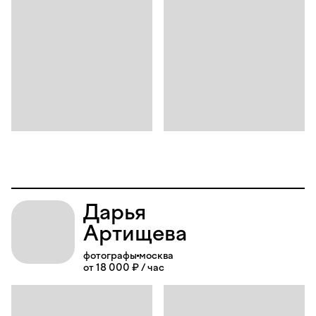
Дарья
Артищева
фотографы
москва
от 18 000 ₽ / час