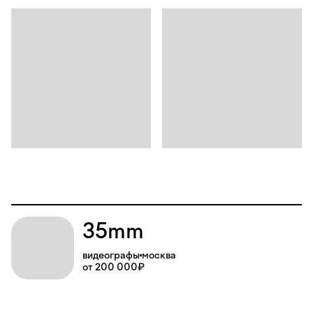
35mm
видеографы
москва
от 200 000₽