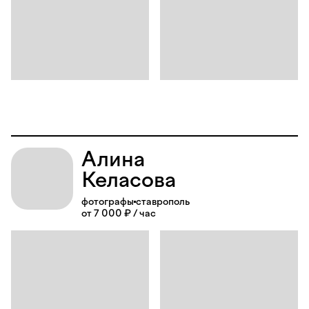
Алина
Келасова
фотографы
ставрополь
от 7 000 ₽ / час