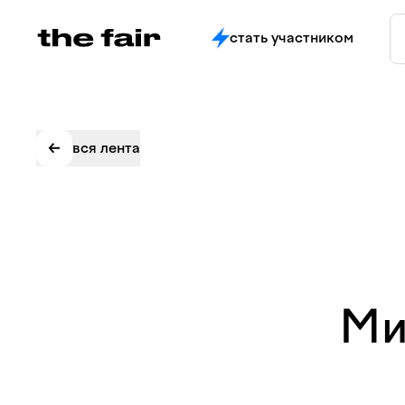
стать участником
вся лента
Ми