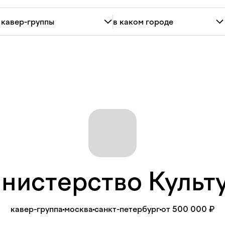
нистерство
Культ
кавер-группа
москва
санкт-петербург
от 500 000 ₽