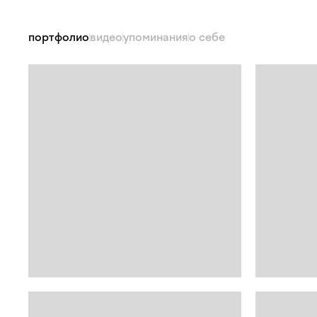
портфолио
видео
упоминания
о себе