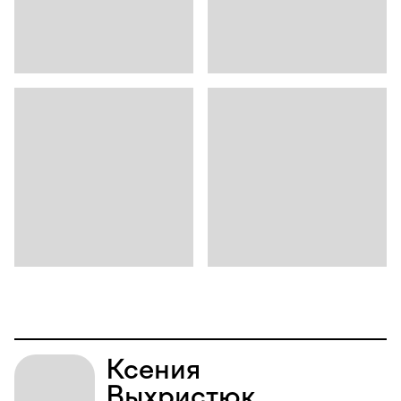
Ксения
Выхристюк