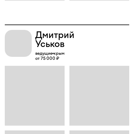
Дмитрий
Уськов
ведущие
крым
от 75 000 ₽