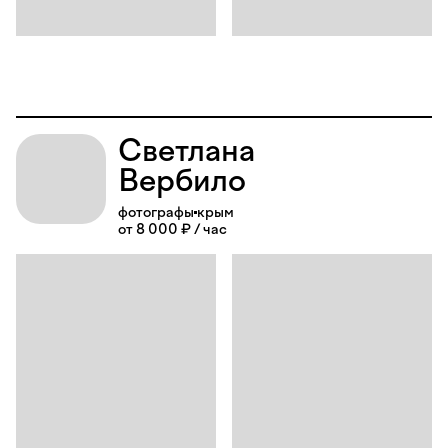
Светлана
Вербило
фотографы
крым
от 8 000 ₽ / час