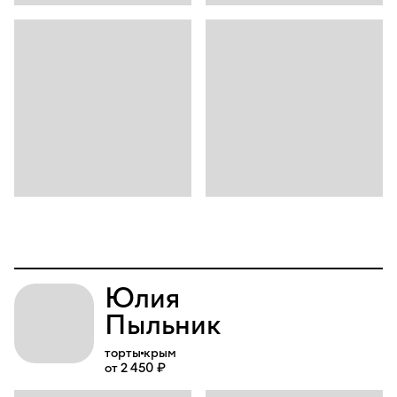
Юлия
Пыльник
торты
крым
от 2 450 ₽