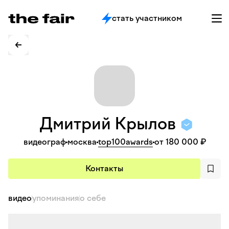
стать участником
Дмитрий
Крылов
видеограф
москва
top100awards
от 180 000 ₽
Контакты
видео
упоминания
о себе