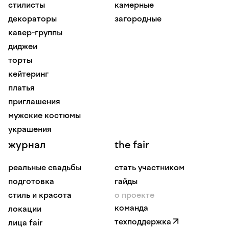
стилисты
камерные
декораторы
загородные
кавер-группы
диджеи
торты
кейтеринг
платья
приглашения
мужские костюмы
украшения
журнал
the fair
реальные свадьбы
стать участником
подготовка
гайды
стиль и красота
о проекте
команда
локации
техподдержка
лица fair