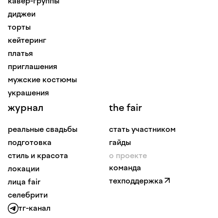
кавер-группы
диджеи
торты
кейтеринг
платья
приглашения
мужские костюмы
украшения
журнал
the fair
реальные свадьбы
стать участником
подготовка
гайды
стиль и красота
о проекте
команда
локации
техподдержка
лица fair
селебрити
тг-канал