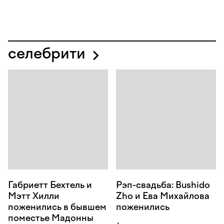
селебрити
Габриетт Бехтель и
Рэп-свадьба: Bushido
Мэтт Хилли
Zho и Ева Михайлова
поженились в бывшем
поженились
поместье Мадонны