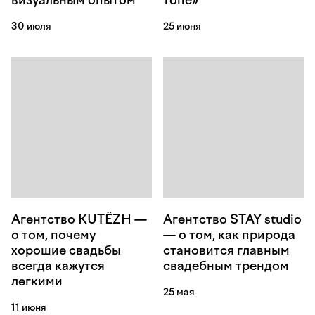
визуальным опытом
топе»
30 июля
25 июня
Агентство KUTËZH —
Агентство STAY studio
о том, почему
— о том, как природа
хорошие свадьбы
становится главным
всегда кажутся
свадебным трендом
легкими
25 мая
11 июня