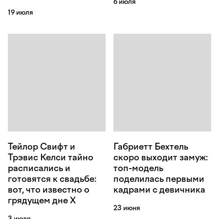
6 июля
19 июля
Тейлор Свифт и
Габриетт Бехтель
Трэвис Келси тайно
скоро выходит замуж:
расписались и
топ-модель
готовятся к свадьбе:
поделилась первыми
вот, что известно о
кадрами с девичника
грядущем дне Х
23 июня
3 июля