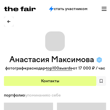
стать участником
Анастасия
Максимова
фотограф
краснодар
top100awards
от 17 000 ₽
/ час
Контакты
портфолио
упоминания
о себе