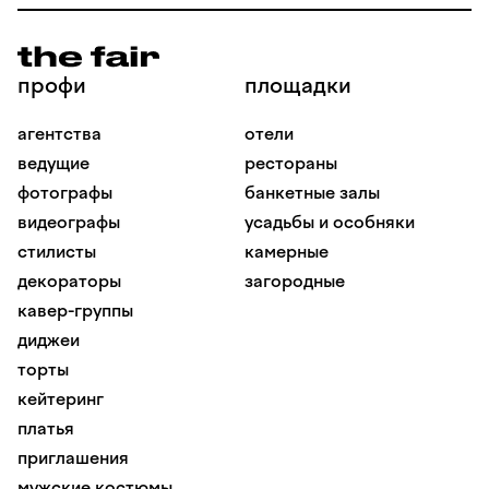
профи
площадки
агентства
отели
ведущие
рестораны
фотографы
банкетные залы
видеографы
усадьбы и особняки
стилисты
камерные
декораторы
загородные
кавер-группы
диджеи
торты
кейтеринг
платья
приглашения
мужские костюмы