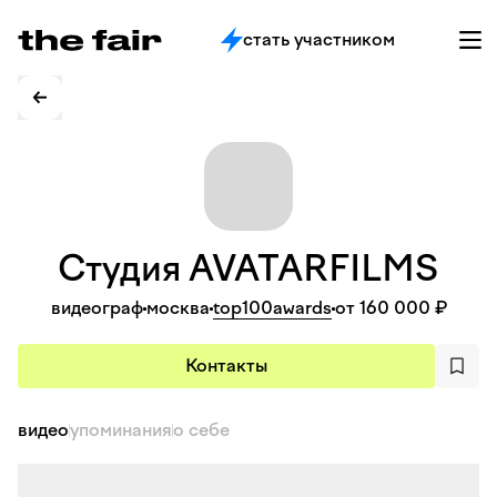
стать участником
Студия
AVATARFILMS
видеограф
москва
top100awards
от 160 000 ₽
Контакты
видео
упоминания
о себе