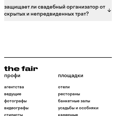
надежным организатором ваше торжество пройдет
защищает ли свадебный организатор от
на высшем уровне и без лишних волнений.
скрытых и непредвиденных трат?
профи
площадки
агентства
отели
ведущие
рестораны
фотографы
банкетные залы
видеографы
усадьбы и особняки
стилисты
камерные