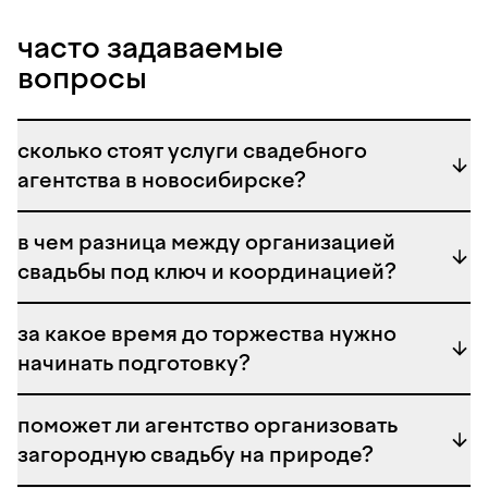
часто задаваемые
как выбрать агентство для
вопросы
свадьбы под ключ
сколько стоят услуги свадебного
в каталоге портала the fair представлены только
агентства в новосибирске?
проверенные свадебные организаторы. мы
рекомендуем внимательно изучать реальные
портфолио, сравнивать стартовые цены и читать
в чем разница между организацией
честные отзывы пар, чтобы найти команду своей
свадьбы под ключ и координацией?
мечты. профессиональное агентство не только
составит идеальный тайминг свадебного дня, но и
за какое время до торжества нужно
соберет команду надежных подрядчиков,
начинать подготовку?
работающих как единый механизм. распорядитель
порекомендует талантливых
свадебных фотографов
,
найдет креативных
свадебных декораторов
для
поможет ли агентство организовать
уникального оформления локации и посоветует
загородную свадьбу на природе?
самых харизматичных
ведущих на свадьбу
. с