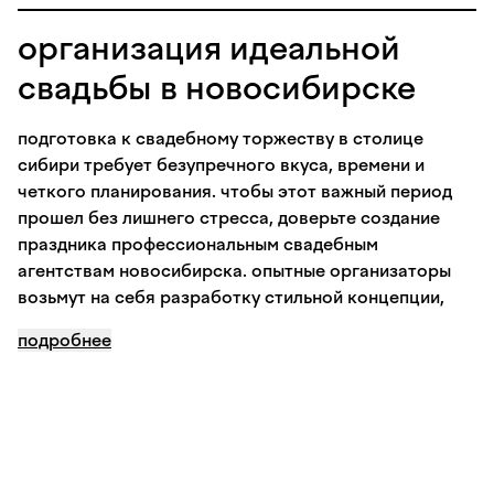
организация идеальной
свадьбы в новосибирске
подготовка к свадебному торжеству в столице
сибири требует безупречного вкуса, времени и
четкого планирования. чтобы этот важный период
прошел без лишнего стресса, доверьте создание
праздника профессиональным свадебным
агентствам новосибирска. опытные организаторы
возьмут на себя разработку стильной концепции,
грамотное распределение бюджета и решение всех
подробнее
логистических задач. ваш персональный менеджер
поможет забронировать лучшие свадебные
площадки в новосибирске: от просторных банкетных
залов и панорамных ресторанов в центре города до
уютных загородных комплексов в сосновом бору
для атмосферной выездной регистрации на природе.