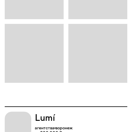
Lumí
агентства
воронеж