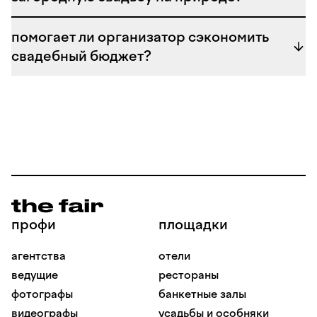
ведущих на свадьбу
, которые сделают ваш праздник
по-настоящему искренним и незабываемым.
помогает ли организатор сэкономить
свадебный бюджет?
профи
площадки
агентства
отели
ведущие
рестораны
фотографы
банкетные залы
видеографы
усадьбы и особняки