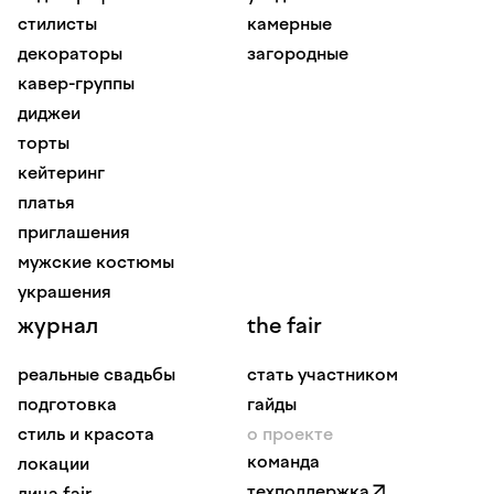
стилисты
камерные
декораторы
загородные
кавер-группы
диджеи
торты
кейтеринг
платья
приглашения
мужские костюмы
украшения
журнал
the fair
реальные свадьбы
стать участником
подготовка
гайды
стиль и красота
о проекте
команда
локации
техподдержка
лица fair