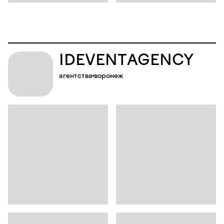
ID
EVENT
AGENCY
агентства
воронеж