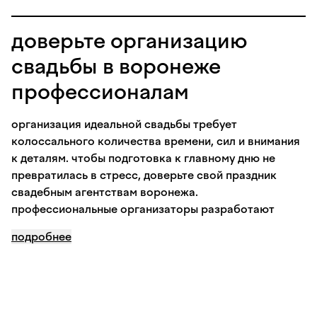
доверьте организацию
свадьбы в воронеже
профессионалам
организация идеальной свадьбы требует
колоссального количества времени, сил и внимания
к деталям. чтобы подготовка к главному дню не
превратилась в стресс, доверьте свой праздник
свадебным агентствам воронежа.
профессиональные организаторы разработают
уникальную концепцию торжества, грамотно
подробнее
распределят бюджет и помогут забронировать
лучшие свадебные площадки в воронеже. ваш
персональный менеджер найдет идеальную локацию
— будь то элегантный ресторан в центре города,
живописная загородная база или атмосферный