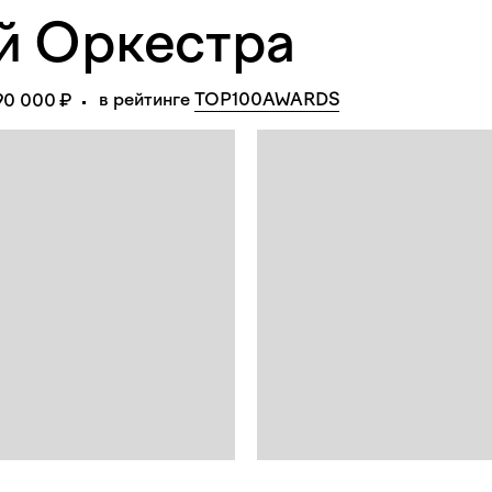
й Оркестра
в рейтинге 
TOP100AWARDS
90 000 ₽