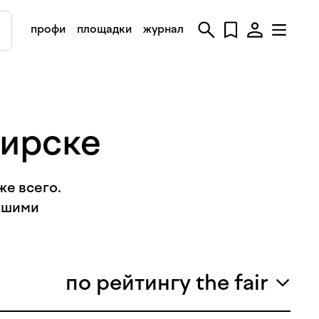
профи
площадки
журнал
бирске
же всего.
вашими
по рейтингу the fair