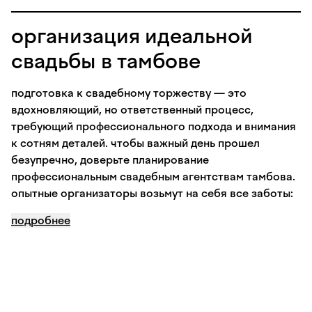
организация идеальной
свадьбы в тамбове
подготовка к свадебному торжеству — это
вдохновляющий, но ответственный процесс,
требующий профессионального подхода и внимания
к сотням деталей. чтобы важный день прошел
безупречно, доверьте планирование
профессиональным свадебным агентствам тамбова.
опытные организаторы возьмут на себя все заботы:
от разработки уникальной концепции праздника до
подробнее
жесткого контроля сметы и тайминга. ваш
персональный менеджер поможет забронировать
лучшие
свадебные площадки в тамбове
: от стильных
банкетных залов в центре города до уютных
загородных локаций, где можно провести
трогательную выездную регистрацию на свежем