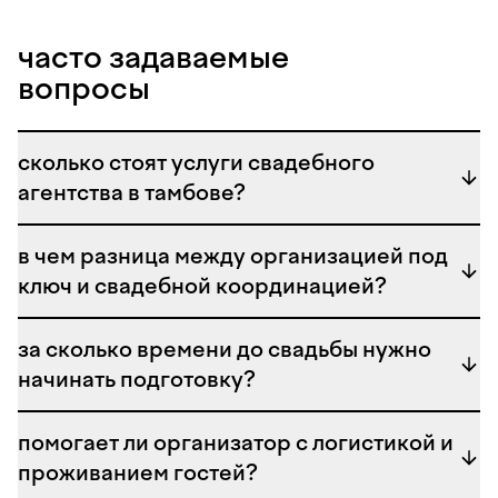
воздухе.
часто задаваемые
вопросы
как выбрать агентство для
свадьбы под ключ
сколько стоят услуги свадебного
агентства в тамбове?
в каталоге портала the fair представлены
проверенные команды, способные реализовать
проект любой сложности — от камерного семейного
в чем разница между организацией под
ужина до пышного торжества. мы рекомендуем
ключ и свадебной координацией?
изучать портфолио реализованных проектов,
сравнивать стартовые цены и читать отзывы пар,
за сколько времени до свадьбы нужно
чтобы найти «своих» специалистов.
начинать подготовку?
профессиональное агентство соберет для вас
команду мечты, работающую как единый механизм.
менеджер порекомендует талантливых
свадебных
помогает ли организатор с логистикой и
фотографов
для памятных кадров, найдет
проживанием гостей?
креативных
свадебных декораторов
для