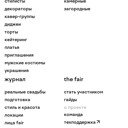
стилисты
камерные
декораторы
загородные
кавер-группы
диджеи
торты
кейтеринг
платья
приглашения
мужские костюмы
украшения
журнал
the fair
реальные свадьбы
стать участником
подготовка
гайды
стиль и красота
о проекте
команда
локации
техподдержка
лица fair