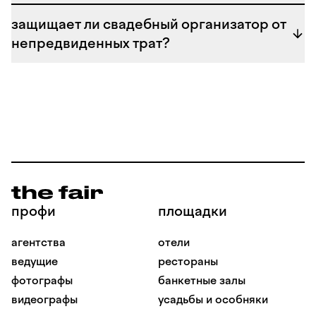
оформления зала и подскажет харизматичных
защищает ли свадебный организатор от
ведущих на свадьбу
.
непредвиденных трат?
профи
площадки
агентства
отели
ведущие
рестораны
фотографы
банкетные залы
видеографы
усадьбы и особняки