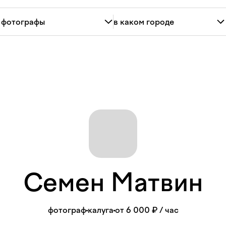
Семен
Матвин
фотограф
калуга
от 6 000 ₽
/ час