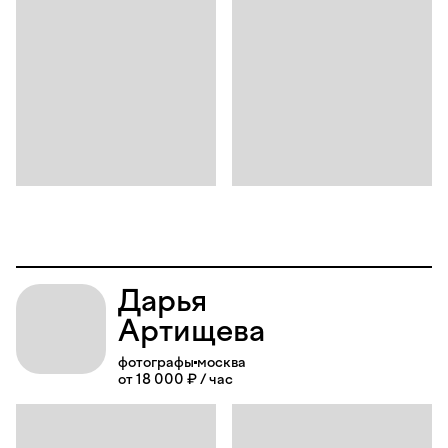
Дарья
Артищева
фотографы
москва
от 18 000 ₽ / час