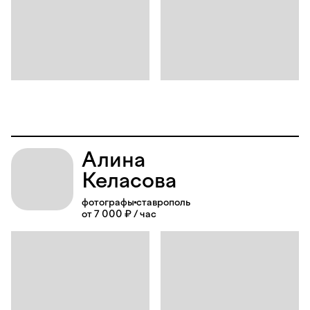
Алина
Келасова
фотографы
ставрополь
от 7 000 ₽ / час