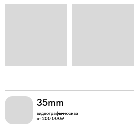
35mm
видеографы
москва
от 200 000₽