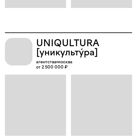
UNIQULTURA
[уникультýра]
агентства
москва
от 2 500 000 ₽