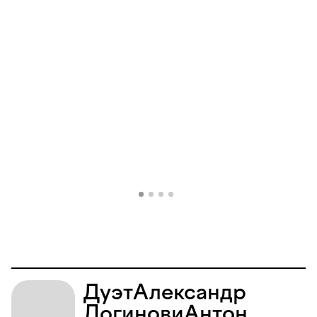
Дуэт
Александр
Логинов
и
Антон