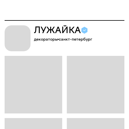
Л
У
Ж
А
Й
К
А
декораторы
санкт-петербург