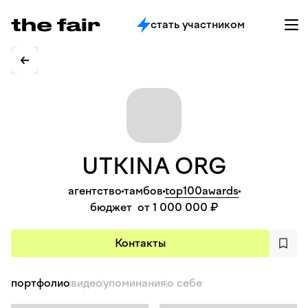
стать участником
UTKINA
ORG
агентство
тамбов
top100awards
бюджет
от 1 000 000 ₽
Контакты
портфолио
видео
упоминания
о себе