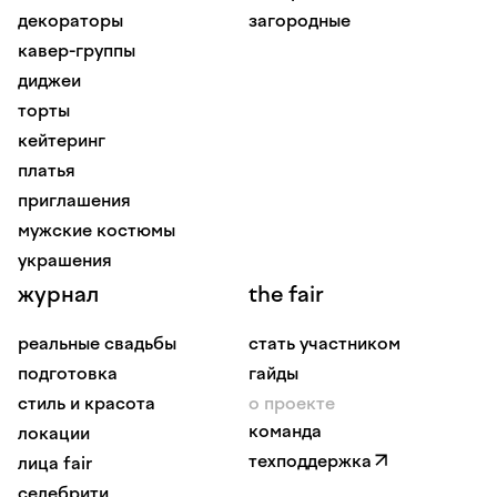
декораторы
загородные
кавер-группы
диджеи
торты
кейтеринг
платья
приглашения
мужские костюмы
украшения
журнал
the fair
реальные свадьбы
стать участником
подготовка
гайды
стиль и красота
о проекте
команда
локации
техподдержка
лица fair
селебрити