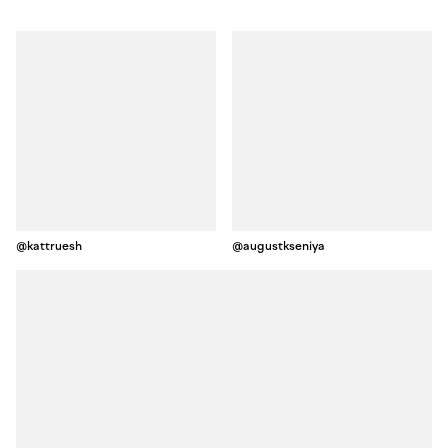
@kattruesh
@augustkseniya