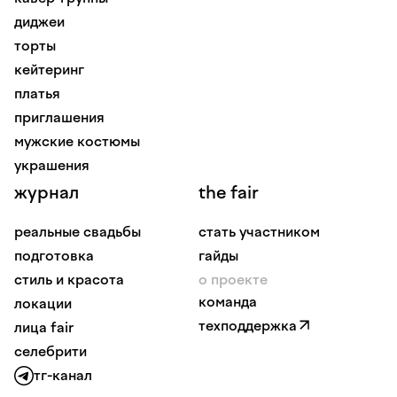
диджеи
торты
кейтеринг
платья
приглашения
мужские костюмы
украшения
журнал
the fair
реальные свадьбы
стать участником
подготовка
гайды
стиль и красота
о проекте
команда
локации
техподдержка
лица fair
селебрити
тг-канал