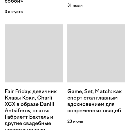
собой»
31 июля
3 августа
Fair Friday: девичник
Game, Set, Match: как
Клавы Коки, Charli
спорт стал главным
XCX в образе Daniil
вдохновением для
Antsiferov, платья
современных свадеб
Габриетт Бехтель и
23 июля
другие свадебные
новости недели