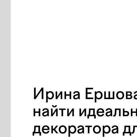
Ирина Ершова
найти идеаль
декоратора д