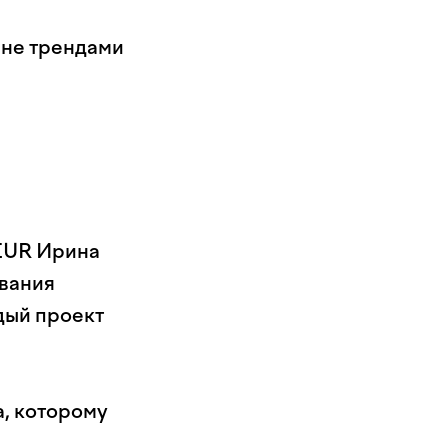
 не трендами
LEUR Ирина
ования
дый проект
а, которому