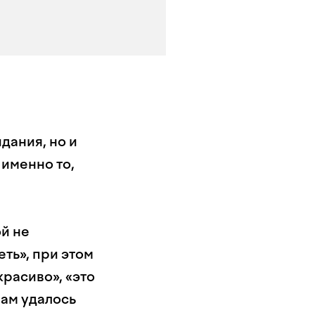
дания, но и
 именно то,
ой не
еть», при этом
красиво», «это
вам удалось