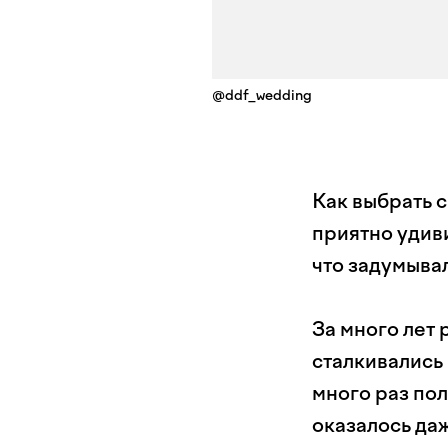
@ddf_wedding
Как выбрать с
приятно удиви
что задумывал
За много лет 
сталкивались 
много раз пол
оказалось даж