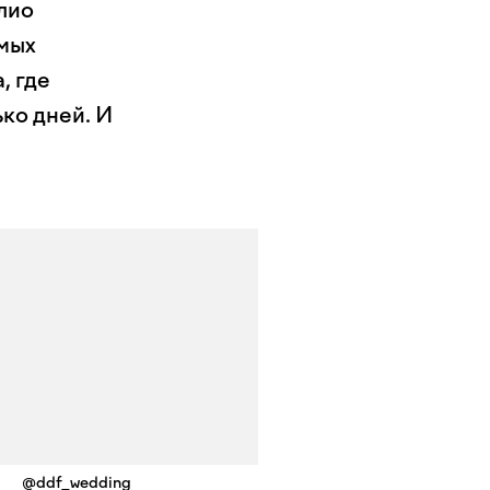
лио
амых
, где
ко дней. И
@ddf_wedding