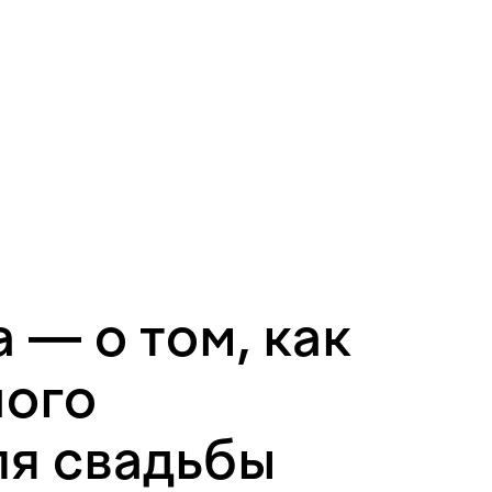
 — о том, как
ного
ля свадьбы