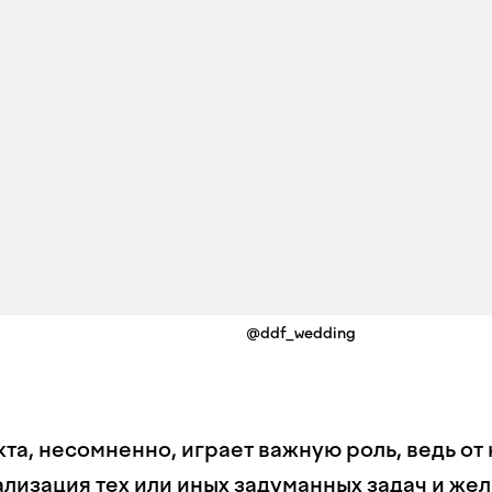
@ddf_wedding
а, несомненно, играет важную роль, ведь от 
ализация тех или иных задуманных задач и же