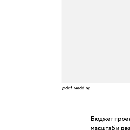
@ddf_wedding
Бюджет проект
масштаб и ре