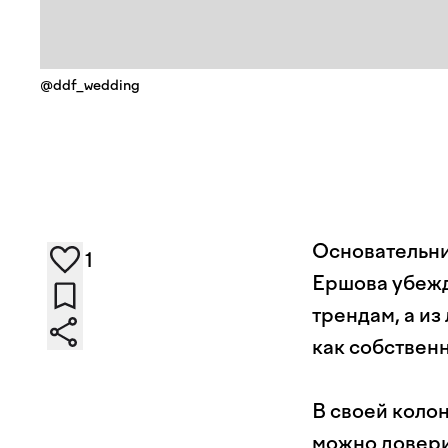
@ddf_wedding
Основательни
1
Ершова убежд
трендам, а из
как собствен
В своей коло
можно довери