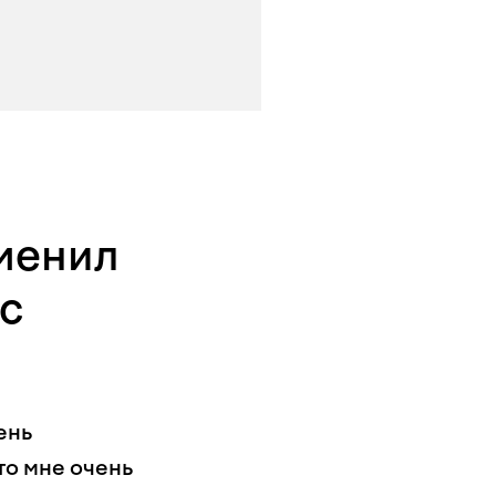
зменил
 с
ень
то мне очень