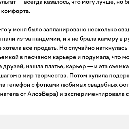
льтат — всегда казалось, что могу лучше, но 
ы комфорта.
го у меня было запланировано несколько свад
тпали из-за пандемии, и я не брала камеру в 
 хотела все продать. Но случайно наткнулась 
емкой в песчаном карьере и подумала, что мо
 друзей, нашла платье, карьер — и эта съемка
шагом в мир творчества. Потом купила поде
ила телефон с фотками любимых свадебных фо
анатела от АлоэВера) и экспериментировала с