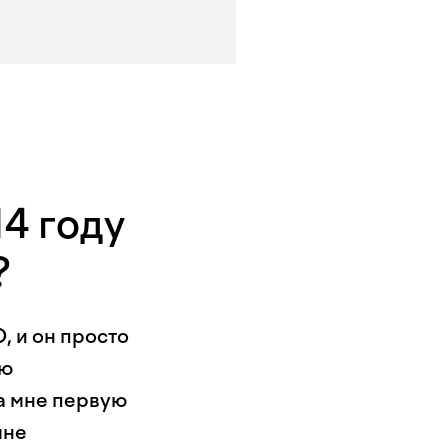
14 году
?
, и он просто
ью
а мне первую
мне