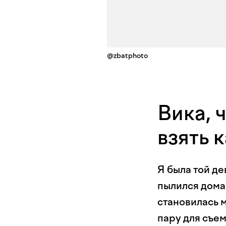
@zbatphoto
Вика, 
взять 
Я была той де
пылился дома
становилась 
пару для съем