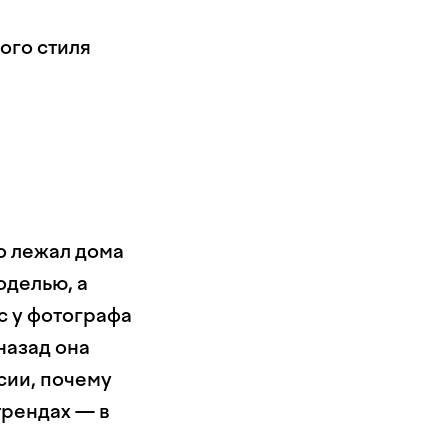
ого стиля
о лежал дома
оделью, а
с у фотографа
назад она
ссии, почему
трендах — в