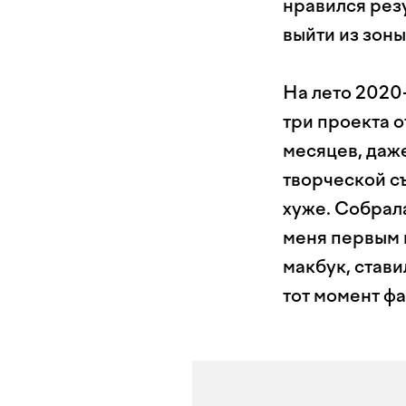
нравился резу
выйти из зон
На лето 2020-
три проекта о
месяцев, даже
творческой съ
хуже. Собрала
меня первым 
макбук, став
тот момент ф