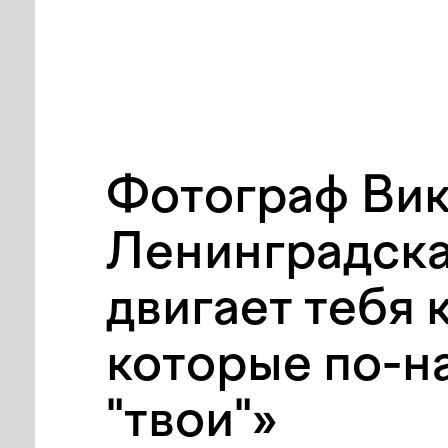
Фотограф Ви
Ленинградска
двигает тебя 
которые по-н
"твои"»