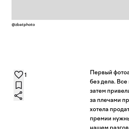
@zbatphoto
Первый фото
1
без дела. Все
затем привела
за плечами пр
хотела продат
премии нужны
нашем разгов