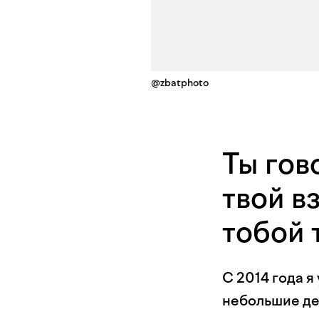
@zbatphoto
Ты гов
твой в
тобой 
С 2014 года я
небольшие ден