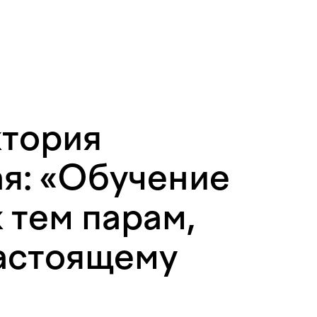
ктория
я: «Обучение
к тем парам,
астоящему