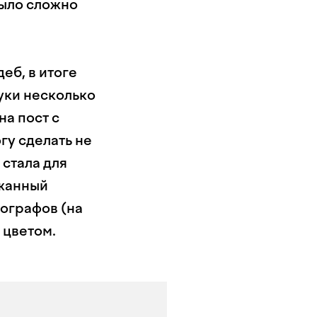
было сложно
еб, в итоге
руки несколько
на пост с
гу сделать не
 стала для
ржанный
тографов (на
 цветом.