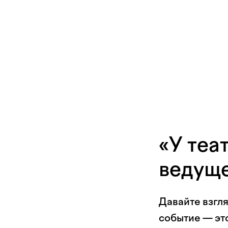
«У теа
ведуще
Давайте взгля
событие — эт