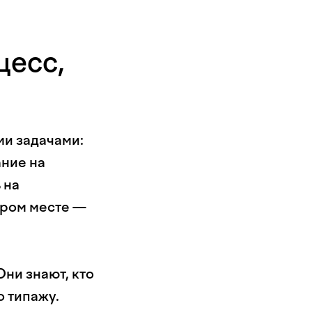
цесс,
ми задачами:
ание на
 на
кром месте —
Они знают, кто
о типажу.