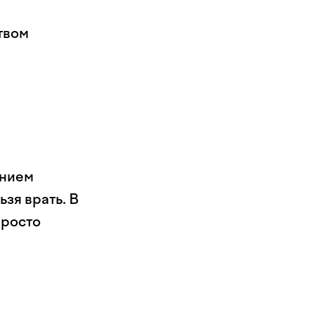
твом
анием
ьзя врать. В
просто