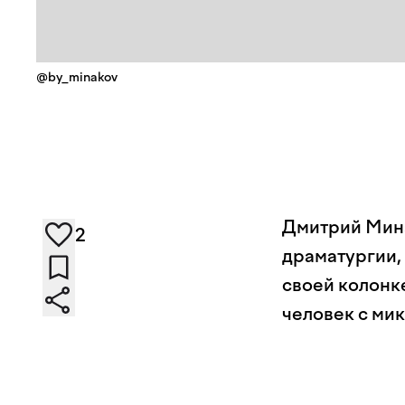
@by_minakov
Дмитрий Мина
2
драматургии, 
своей колонк
человек с мик