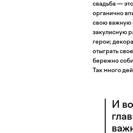
свадьба — это
органично впи
свою важную 
закулисную р
герои; декор
отыграть сво
бережно собир
Так много дей
И во
глав
важн