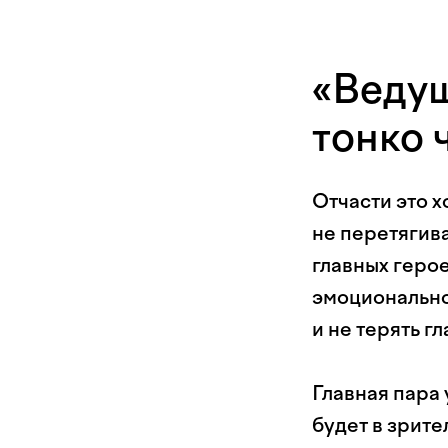
«Ведущ
тонко 
Отчасти это 
не перетягив
главных герое
эмоционально
и не терять 
Главная пара 
будет в зрите