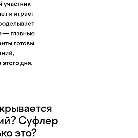
й участник
ет и играет
проделывает
а — главные
анты готовы
аний,
 этого дня.
 скрывается
щий? Суфлер
ко это?