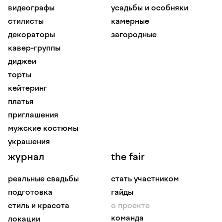
видеографы
усадьбы и особняки
стилисты
камерные
декораторы
загородные
кавер-группы
диджеи
торты
кейтеринг
платья
приглашения
мужские костюмы
украшения
журнал
the fair
реальные свадьбы
стать участником
подготовка
гайды
стиль и красота
о проекте
команда
локации