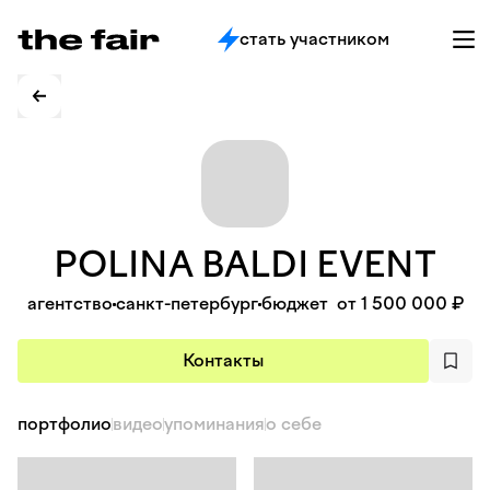
стать участником
POLINA BALDI
EVENT
агентство
санкт-петербург
бюджет
от 1 500 000 ₽
Контакты
портфолио
видео
упоминания
о себе