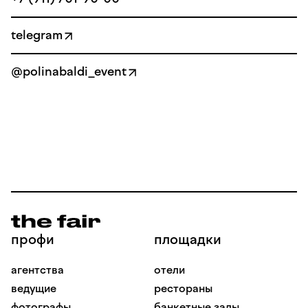
telegram
@polinabaldi_event
профи
площадки
агентства
отели
ведущие
рестораны
фотографы
банкетные залы