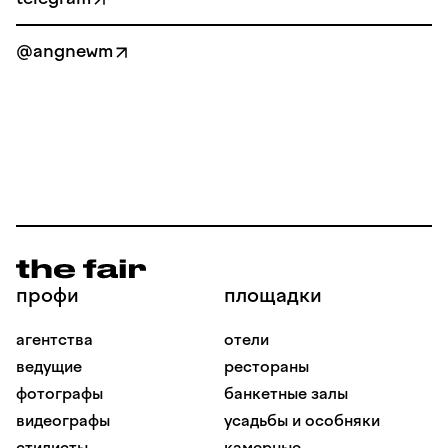
@angnewm
профи
площадки
агентства
отели
ведущие
рестораны
фотографы
банкетные залы
видеографы
усадьбы и особняки
стилисты
камерные