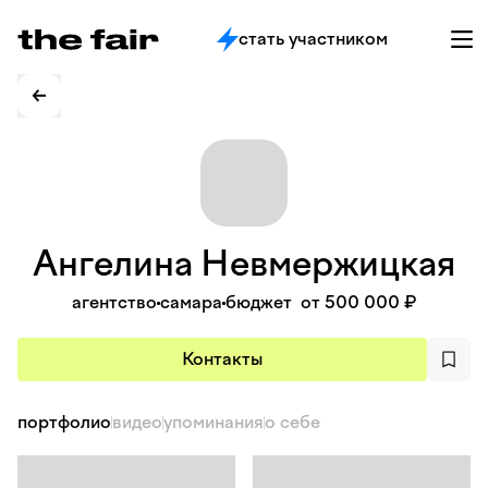
стать участником
Ангелина
Невмержицкая
агентство
самара
бюджет
от 500 000 ₽
Контакты
портфолио
видео
упоминания
о себе