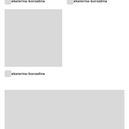
ekaterina-borozdina
ekaterina-borozdina
ekaterina-borozdina