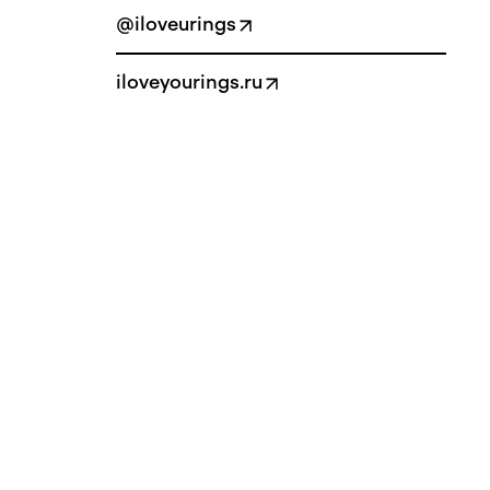
@iloveurings
iloveyourings.ru