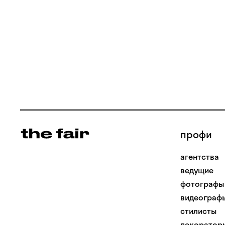
профи
агентства
ведущие
фотографы
видеограф
стилисты
декоратор