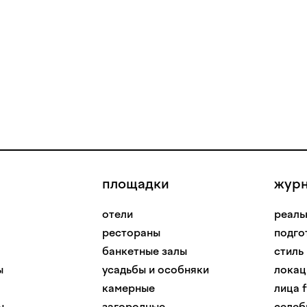
площадки
жур
отели
реаль
рестораны
подго
банкетные залы
стиль
ы
усадьбы и особняки
локац
камерные
лица f
ы
загородные
селеб