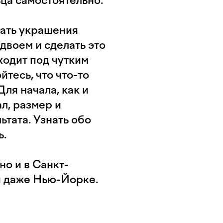
ьца самостоятельно.
лать украшения
двоем и сделать это
ходит под чутким
тесь, что что-то
Для начала, как и
л, размер и
ьтата. Узнать обо
ь.
но и в Санкт-
и даже Нью-Йорке.