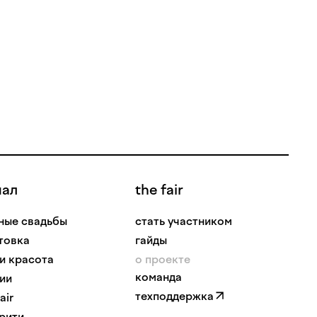
нал
the fair
ные свадьбы
стать участником
товка
гайды
 и красота
о проекте
команда
ии
техподдержка
air
рити