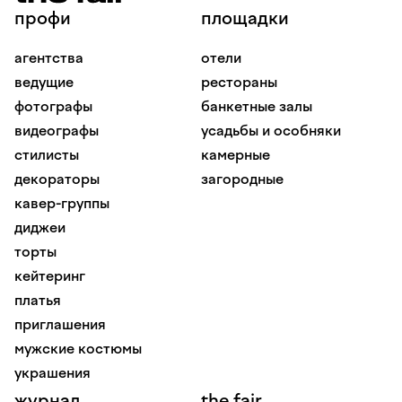
профи
площадки
агентства
отели
ведущие
рестораны
фотографы
банкетные залы
видеографы
усадьбы и особняки
стилисты
камерные
декораторы
загородные
кавер-группы
диджеи
торты
кейтеринг
платья
приглашения
мужские костюмы
украшения
журнал
the fair