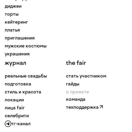
диджеи
торты
кейтеринг
платья
приглашения
мужские костюмы
украшения
журнал
the fair
реальные свадьбы
стать участником
подготовка
гайды
стиль и красота
о проекте
команда
локации
техподдержка
лица fair
селебрити
тг-канал