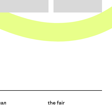
нал
the fair