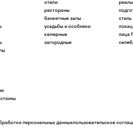
отели
реаль
рестораны
подго
банкетные залы
стиль
ы
усадьбы и особняки
локац
камерные
лица f
ы
загородные
селеб
пы
ия
остюмы
бработки персональных данных
пользовательское согла