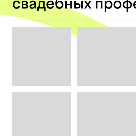
свадебных
проф