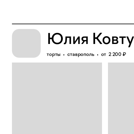
Юлия Ковт
торты
ставрополь
от 2 200 ₽