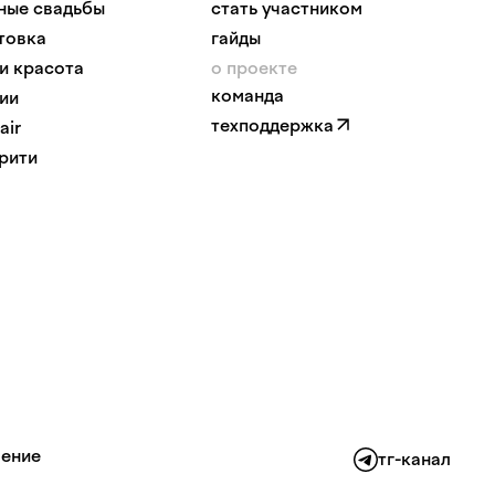
ные свадьбы
стать участником
товка
гайды
 и красота
о проекте
команда
ии
техподдержка
air
рити
шение
тг-канал