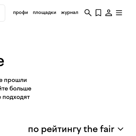
профи
площадки
журнал
е
ые прошли
йте больше
е подходят
по рейтингу the fair