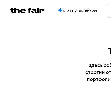
стать участником
здесь со
строгий о
портфолио