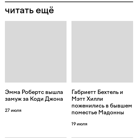
читать ещё
Эмма Робертс вышла
Габриетт Бехтель и
замуж за Коди Джона
Мэтт Хилли
поженились в бывшем
27 июля
поместье Мадонны
19 июля