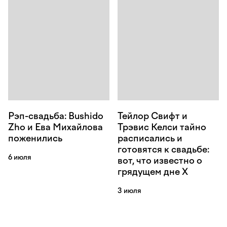
Рэп-свадьба: Bushido
Тейлор Свифт и
Zho и Ева Михайлова
Трэвис Келси тайно
поженились
расписались и
готовятся к свадьбе:
6 июля
вот, что известно о
грядущем дне Х
3 июля