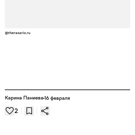
@therasario.ru
Карина Паниева
16 февраля
2