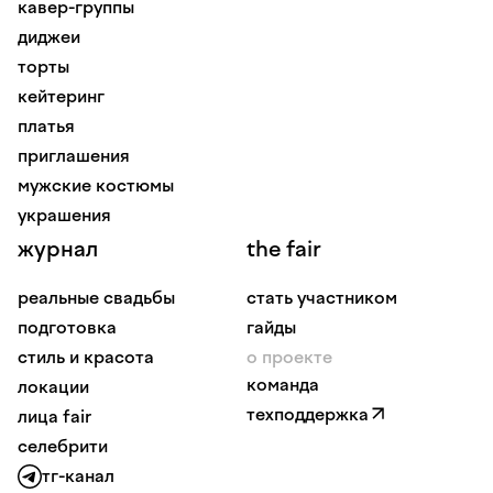
кавер-группы
диджеи
торты
кейтеринг
платья
приглашения
мужские костюмы
украшения
журнал
the fair
реальные свадьбы
стать участником
подготовка
гайды
стиль и красота
о проекте
команда
локации
техподдержка
лица fair
селебрити
тг-канал