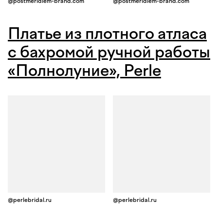
@postmeridiem-brand.com
@postmeridiem-brand.com
Платье из плотного атласа
с бахромой ручной работы
«Полнолуние», Perle
@perlebridal.ru
@perlebridal.ru