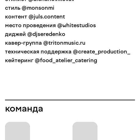
стиль @monsonmi
контент @juls.content
место проведения @whitestudios
диджей @djseredenko
кавер-группа @tritonmusic.ru
техническая поддержка @create_production_
кейтеринг @food_atelier_catering
команда