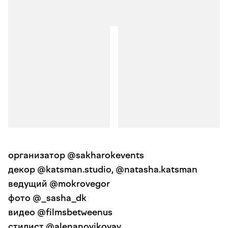
организатор @sakharokevents
декор @katsman.studio, @natasha.katsman
ведущий @mokrovegor
фото @_sasha_dk
видео @filmsbetweenus
стилист @alenanovikovav