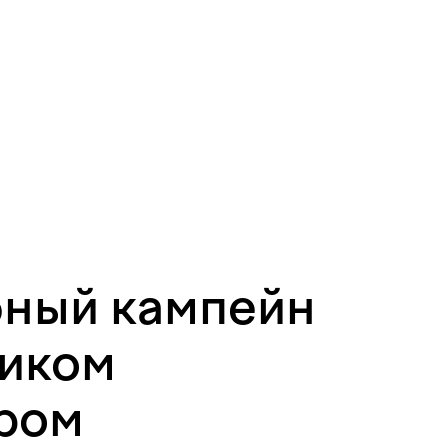
бный кампейн
риком
ром