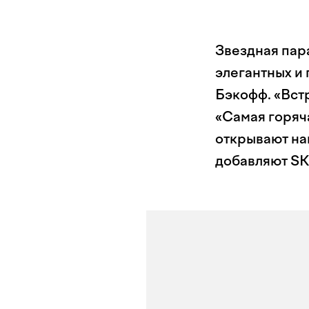
Звездная пар
элегантных и
Бэкофф. «Вст
«Самая горяч
открывают наш
добавляют S