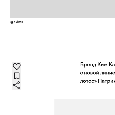
@skims
Бренд Ким Ка
с новой линие
лотос» Патри