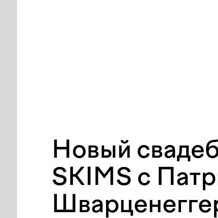
Новый сваде
SKIMS c Пат
Шварценегге