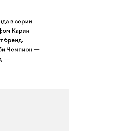
нда в серии
афом Карин
т бренд.
бби Чемпион —
», —