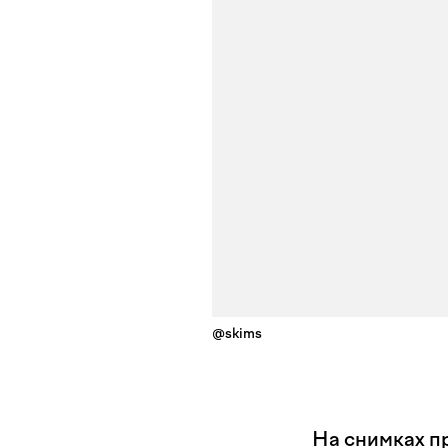
@skims
На снимках п