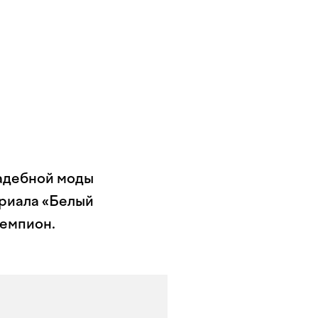
адебной моды
ериала «Белый
Чемпион.