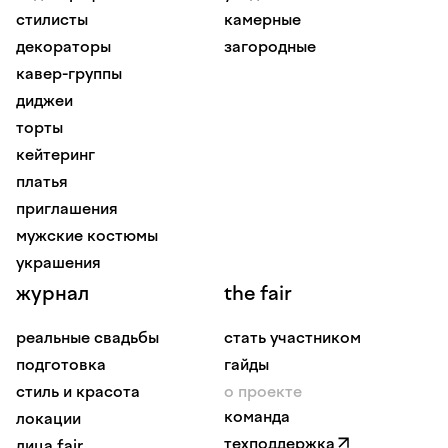
стилисты
камерные
декораторы
загородные
кавер-группы
диджеи
торты
кейтеринг
платья
приглашения
мужские костюмы
украшения
журнал
the fair
реальные свадьбы
стать участником
подготовка
гайды
стиль и красота
о проекте
команда
локации
техподдержка
лица fair