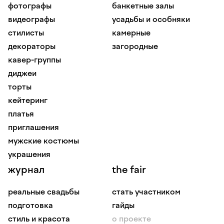
фотографы
банкетные залы
видеографы
усадьбы и особняки
стилисты
камерные
декораторы
загородные
кавер-группы
диджеи
торты
кейтеринг
платья
приглашения
мужские костюмы
украшения
журнал
the fair
реальные свадьбы
стать участником
подготовка
гайды
стиль и красота
о проекте