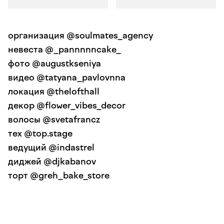
организация @soulmates_agency
невеста @_pannnnncake_
фото @augustkseniya
видео @tatyana_pavlovnna
локация @thelofthall
декор @flower_vibes_decor
волосы @svetafrancz
тех @top.stage
ведущий @indastrel
диджей @djkabanov
торт @greh_bake_store