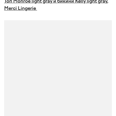
Toп Monroe light gray
и бикини Kelly light gray,
Merci Lingerie