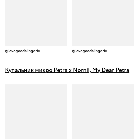
@lovegoodslingerie
@lovegoodslingerie
Купальник микро Petra x Nornii, My Dear Petra