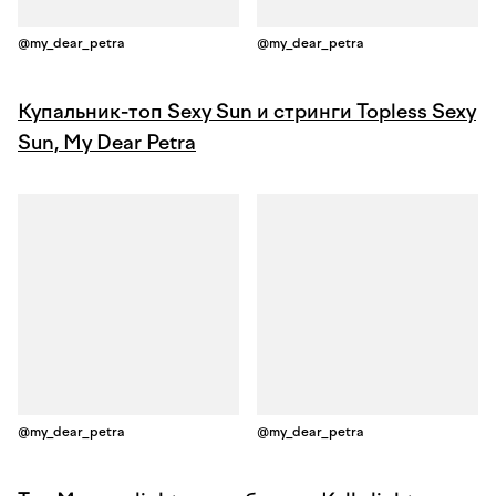
@my_dear_petra
@my_dear_petra
Купальник-топ Sexy Sun и стринги Topless Sexy
Sun, My Dear Petra
@my_dear_petra
@my_dear_petra