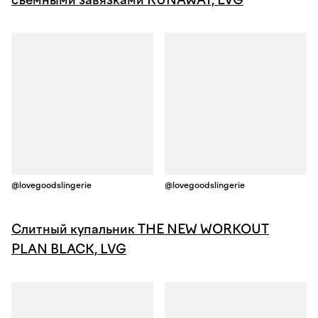
съемными завязками RUNAWAY, LVG
@lovegoodslingerie
@lovegoodslingerie
Слитный купальник THE NEW WORKOUT
PLAN BLACK, LVG