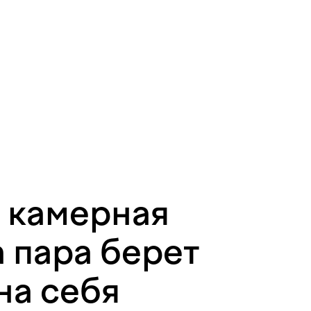
 камерная
а пара берет
на себя