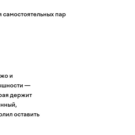
я самостоятельных пар
ежо и
пышности —
орая держит
анный,
олил оставить