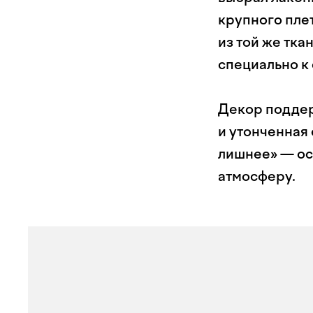
крупного плет
из той же тка
специально к 
Декор поддерж
и утонченная
лишнее» — ос
атмосферу.