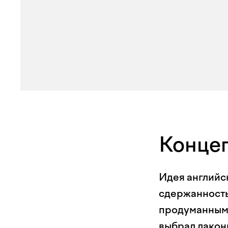
Конце
Идея английск
сдержанность
продуманным 
выбрал лакон