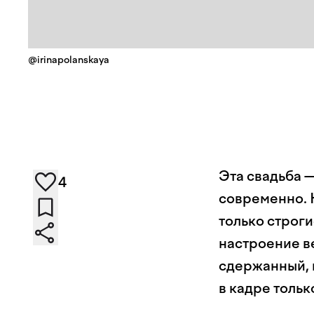
@irinapolanskaya
Эта свадьба —
4
современно. 
только строги
настроение в
сдержанный, 
в кадре тольк