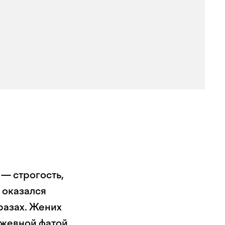
 — строгость,
 оказался
разах. Жених
ужевной фатой