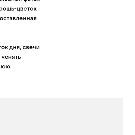
брошь-цветок
 доставленная
ок дня, свечи
 «снять
ннюю