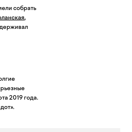
мели собрать
оланская
,
ддерживал
олгие
ерьезные
та 2019 года.
дот».