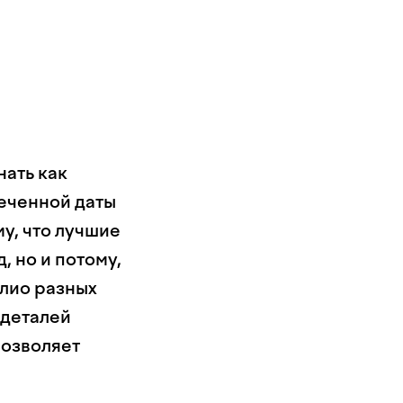
нать как
меченной даты
у, что лучшие
 но и потому,
олио разных
 деталей
позволяет