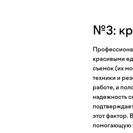
№3: кр
Профессионал
красивыми ед
съемок (их м
техники и ре
работе, а по
надежность с
подтверждает
этот фактор. 
помогающую 