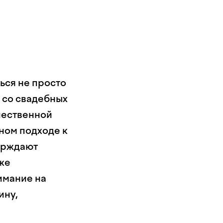
ься не просто
 со свадебных
чественной
ном подходе к
верждают
же
имание на
ину,