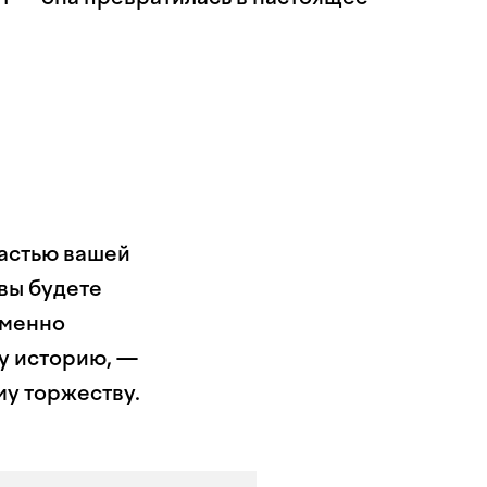
частью вашей
 вы будете
Именно
у историю, —
му торжеству.