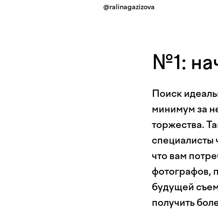
@ralinagazizova
№1: на
Поиск идеаль
минимум за н
торжества. Та
специалисты ч
что вам потр
фотографов, 
будущей съем
получить бол