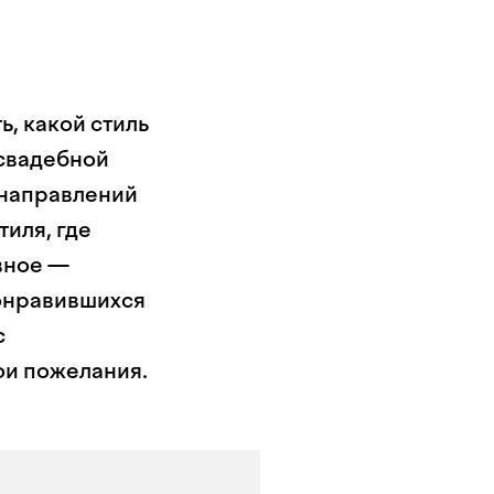
, какой стиль
 свадебной
 направлений
иля, где
вное —
онравившихся
с
ои пожелания.