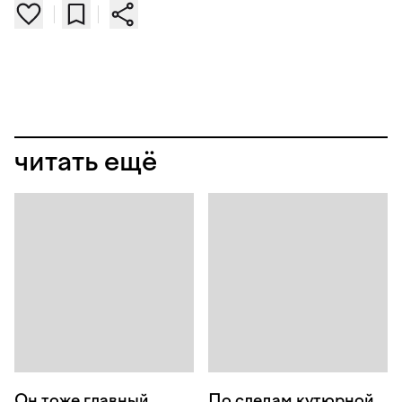
читать ещё
Он тоже главный
По следам кутюрной