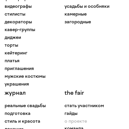
видеографы
усадьбы и особняки
стилисты
камерные
декораторы
загородные
кавер-группы
диджеи
торты
кейтеринг
платья
приглашения
мужские костюмы
украшения
журнал
the fair
реальные свадьбы
стать участником
подготовка
гайды
стиль и красота
о проекте
команда
локации