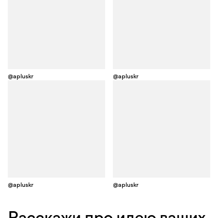
@apluskr
@apluskr
@apluskr
@apluskr
Расскажи про идею ваших