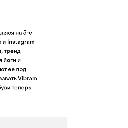
шаяся на 5-е
k и Instagram
, тренд
 йоги и
ют ее под
азвать Vibram
буви теперь