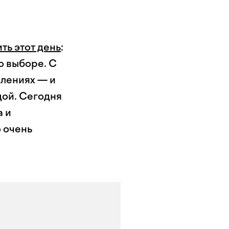
ть этот день
:
 о выборе. С
влениях — и
дой. Сегодня
а и
о очень