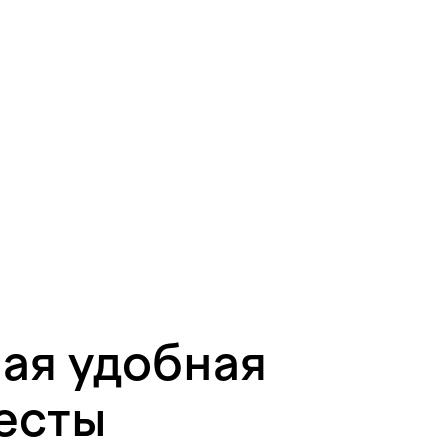
мая удобная
весты