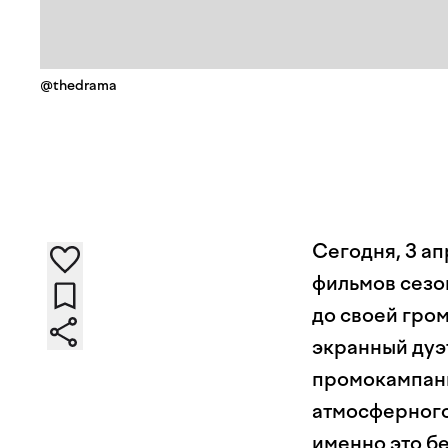
@thedrama
Сегодня, 3 а
фильмов сезон
до своей гро
экранный дуэ
промокампани
атмосферного
именно это б