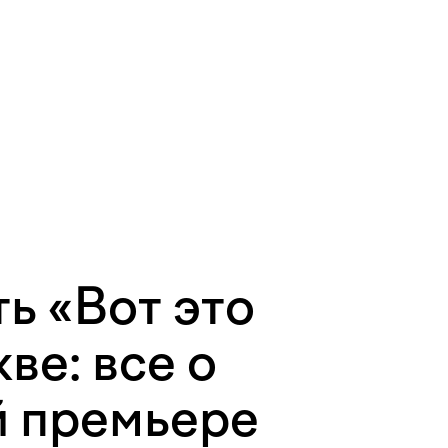
ь «Вот это
ве: все о
й премьере