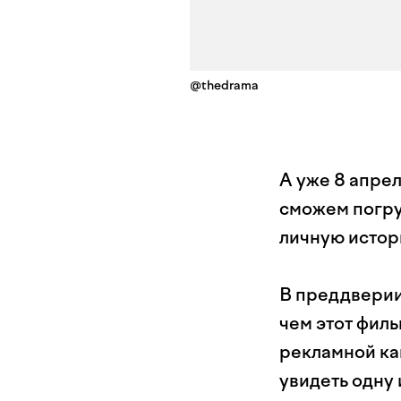
@thedrama
А уже 8 апрел
сможем погру
личную истор
В преддверии
чем этот фил
рекламной ка
увидеть одну