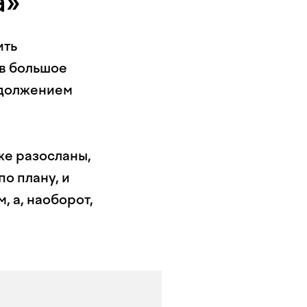
а»
ить
 в большое
одолжением
же разосланы,
о плану, и
, а, наоборот,