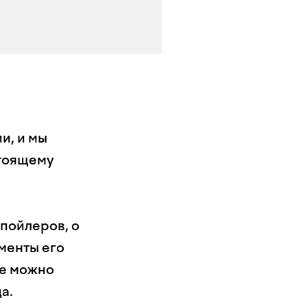
и, и мы
стоящему
пойлеров, о
менты его
ве можно
а.