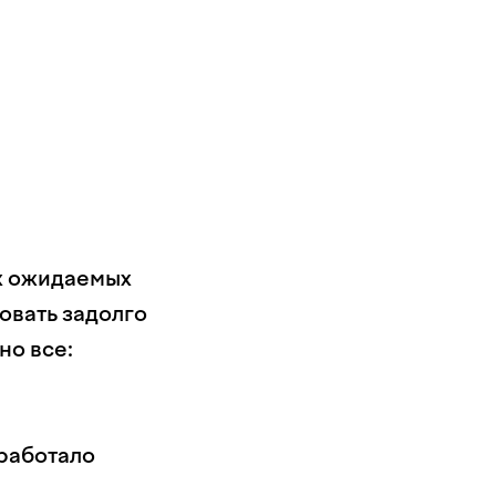
ых ожидаемых
овать задолго
но все:
в
сработало