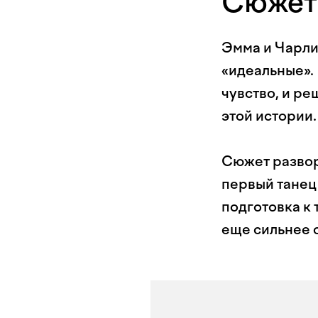
Сюжет 
Эмма и Чарли
«идеальные».
чувство, и р
этой истории.
Сюжет развор
первый танец 
подготовка к 
еще сильнее 