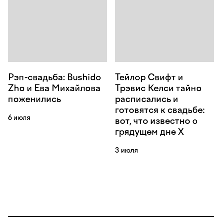
Рэп-свадьба: Bushido
Тейлор Свифт и
Zho и Ева Михайлова
Трэвис Келси тайно
поженились
расписались и
готовятся к свадьбе:
6 июля
вот, что известно о
грядущем дне Х
3 июля